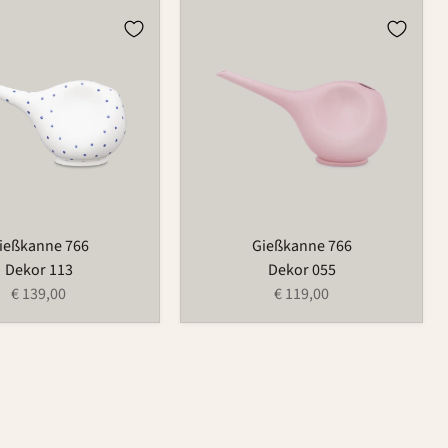
e
Gießkanne
766
ießkanne 766
Gießkanne 766
Dekor 113
Dekor 055
€ 139,00
€ 119,00