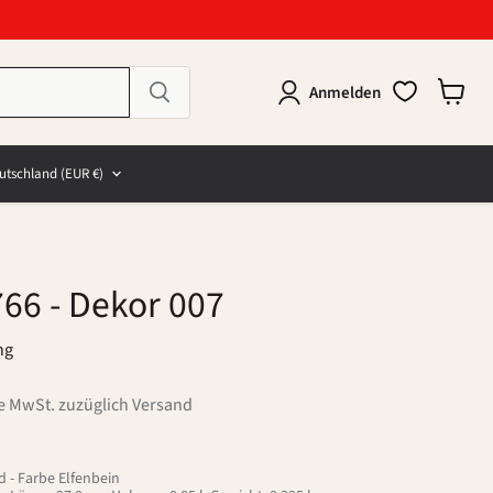
Anmelden
Warenk
anzeig
e
and
utschland
(EUR €)
766
- Dekor 007
ng
ve MwSt. zuzüglich Versand
 - Farbe Elfenbein