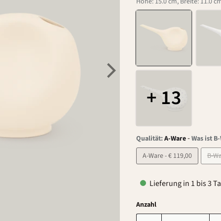
Höhe: 15.0 cm, Breite: 11.0 cm
+ 13
-
Qualität:
A-Ware
Was ist B
A-Ware - € 119,00
Lieferung in 1 bis 3 T
Anzahl