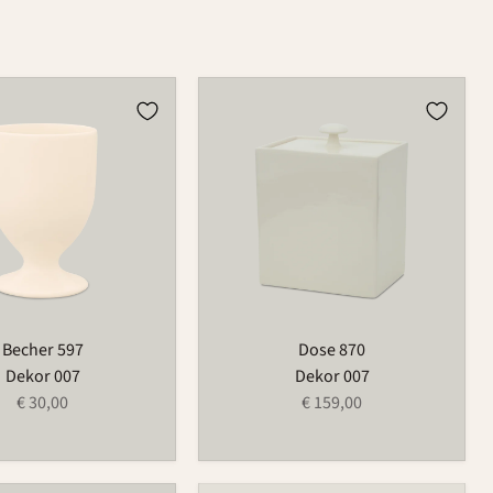
Dose
870
Becher 597
Dose 870
Dekor 007
Dekor 007
€ 30,00
€ 159,00