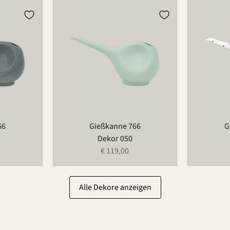
Gießkanne
Gießkann
766
766
66
Gießkanne 766
G
Dekor 050
€ 119,00
Alle Dekore anzeigen