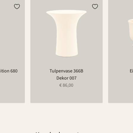
Tulpenvase
Eierbeche
366B
521
tion 680
Tulpenvase 366B
E
Dekor 007
€ 86,00