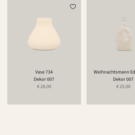
Vase
Weihnachtsmann
734
Edition
680
Vase 734
Weihnachtsmann Edi
Dekor 007
Dekor 007
€ 28,00
€ 25,00