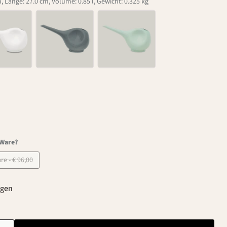
, Länge: 27.0 cm, Volume: 0.85 l, Gewicht: 0.325 kg
-Ware?
B-Ware - € 96,00
agen