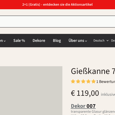
2+1 (Gratis) - entdecken sie die Aktionsartikel
Sprach
L
en
Sale %
Dekore
Blog
Über uns
Deutsch
De
Gießkanne 
1 Bewertu
€ 119,00
inklusi
Dekor
007
transparente Glasur glänzend