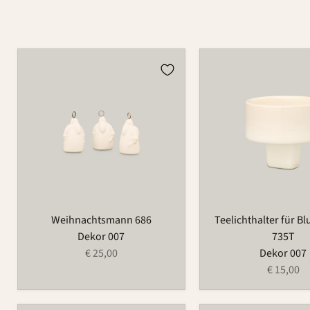
Weihnachtsmann
Teelichthalter
686
für
Blumenring
735T
Weihnachtsmann 686
Teelichthalter für B
Dekor 007
735T
€ 25,00
Dekor 007
€ 15,00