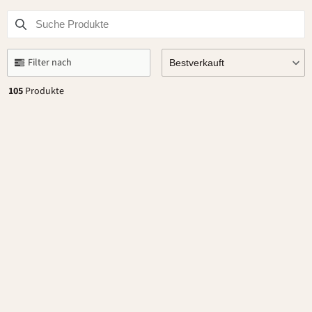
Suche Produkte
Use this input to search products in this collection.
Filter nach
Bestverkauft
105
Produkte