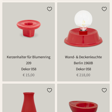
Kerzenhalter
Wand-
für
&
Blumenring
Deckenleuchte
209
Berlin
1960B
Kerzenhalter für Blumenring
Wand- & Deckenleuchte
209
Berlin 1960B
Dekor 058
Dekor 058
€ 15,00
€ 218,00
Vase
Eierbecher
722A
522