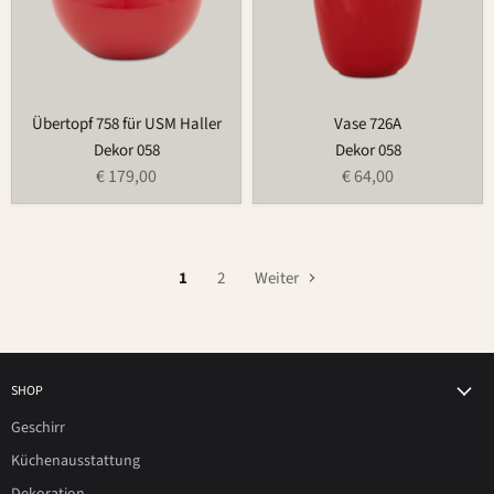
Übertopf 758 für USM Haller
Vase 726A
Dekor 058
Dekor 058
€ 179,00
€ 64,00
1
2
Weiter
SHOP
Geschirr
Küchenausstattung