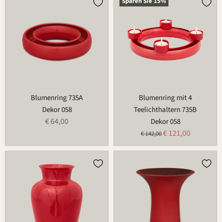
Sparen Sie
15
%
735A
mit
4
Teelichthaltern
735B
Blumenring 735A
Blumenring mit 4
Dekor 058
Teelichthaltern 735B
€ 64,00
Dekor 058
Aktueller
€ 121,00
Ursprünglicher
€ 142,00
Preis
Preis
Vase
Tulpenvase
726B
366B