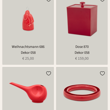
686
870
Weihnachtsmann 686
Dose 870
Dekor 058
Dekor 058
€ 25,00
€ 159,00
Gießkanne
Blumenring
766A
735B