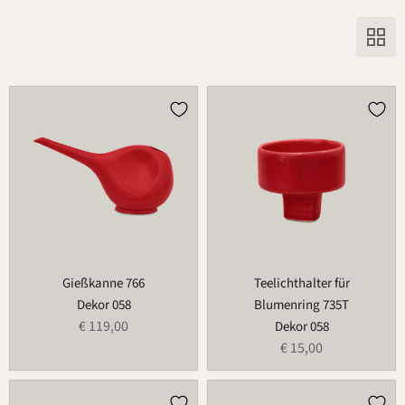
Gießkanne
Teelichthalter
766
für
Blumenring
735T
Gießkanne 766
Teelichthalter für
Dekor 058
Blumenring 735T
€ 119,00
Dekor 058
€ 15,00
Weihnachtsmann
Dose