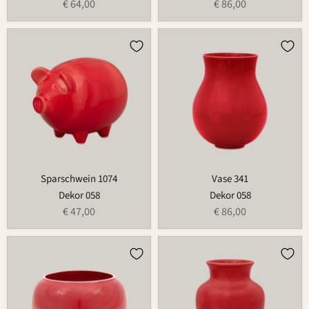
€ 64,00
€ 86,00
Sparschwein
Vase
1074
341
Sparschwein 1074
Vase 341
Dekor 058
Dekor 058
€ 47,00
€ 86,00
Übertopf
Vase
758
726A
für
USM
Haller