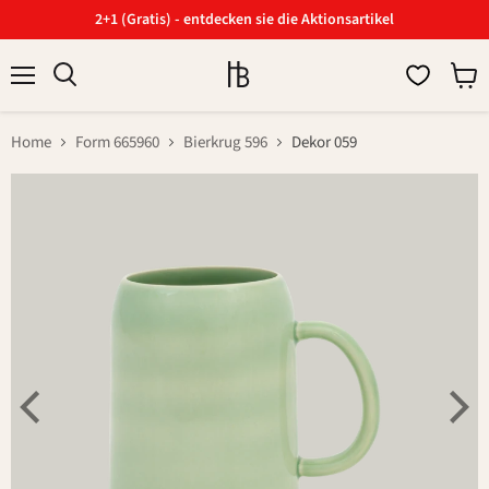
2+1 (Gratis) - entdecken sie die Aktionsartikel
Menü
Ware
Suchen
anzei
Home
Form 665960
Bierkrug 596
Dekor 059