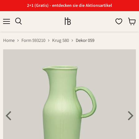
2+1 (Gratis) - entdecken sie die Aktionsartikel
Menü
Ware
Suchen
anzei
Home
Form 593210
Krug 580
Dekor 059