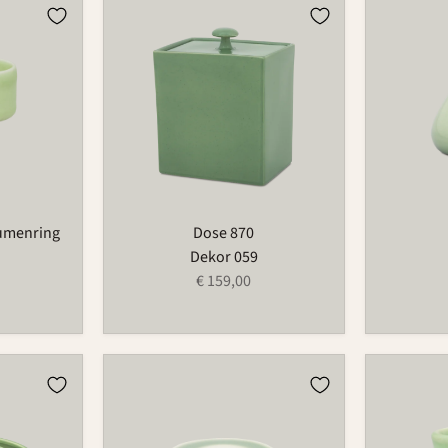
Dose
Vase
870
734
lumenring
Dose 870
Dekor 059
€ 159,00
Kerzenhalter
Eierbeche
für
521
Blumenring
209