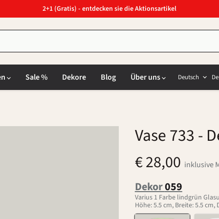
2+1 (Gratis) - entdecken sie die Aktionsartikel
Sprach
L
en
Sale %
Dekore
Blog
Über uns
Deutsch
De
Vase 733
- D
€ 28,00
inklusive 
Dekor
059
Varius 1 Farbe lindgrün Glas
Höhe: 5.5 cm, Breite: 5.5 cm,