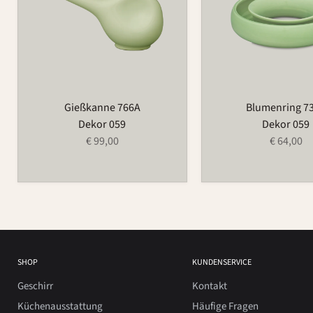
Gießkanne 766A
Blumenring 7
Dekor 059
Dekor 059
€ 99,00
€ 64,00
SHOP
KUNDENSERVICE
Geschirr
Kontakt
Küchenausstattung
Häufige Fragen