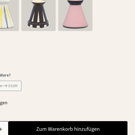
-Ware?
B-Ware - € 23,00
agen
Zum Warenkorb hinzufügen