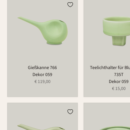
Gießkanne
Teelichthalter
766
für
Blumenring
735T
Gießkanne 766
Teelichthalter für B
Dekor 059
735T
€ 119,00
Dekor 059
€ 15,00
Gießkanne
Blumenring
766A
735A