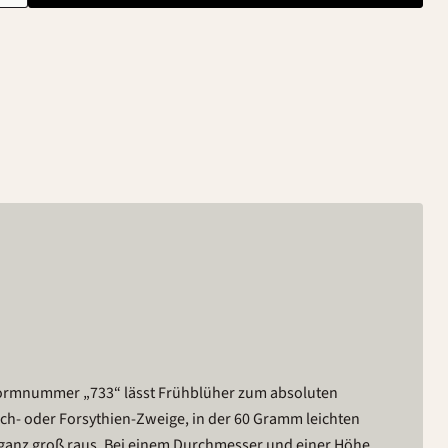
Formnummer „733“ lässt Frühblüher zum absoluten
ch- oder Forsythien-Zweige, in der 60 Gramm leichten
ganz groß raus. Bei einem Durchmesser und einer Höhe