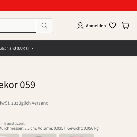
Anmelden
Warenk
anzeig
e
and
utschland
(EUR €)
ekor 059
MwSt. zuzüglich Versand
ur Transluzent
 Durchmesser: 3.5 cm, Volume: 0.035 l, Gewicht: 0.056 kg