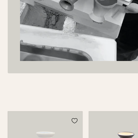
Vase
Vase
733
733