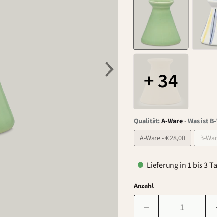
+ 34
-
Qualität:
A-Ware
Was ist B
A-Ware - € 28,00
Lieferung in 1 bis 3 T
Anzahl