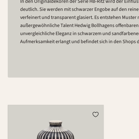
In den Originaldekoren der Serie HB-Ritz wird der Einfl
deutlich. Sie werden mit schwarzer Engobe auf den rein
verfeinert und transparent glasiert. Es entstehen Must
außergewöhnliche Talent Hedwig Bollhagens offenbaren,
unvergleichliche Eleganz in schwarzem und sandfarbenem 
Aufmerksamkeit erlangt und befindet sich in den Shop
Vase
390