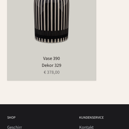
Vase 390
Dekor 329
€ 378,00
SHOP
KUNDENSERVICE
Geschirr
Kontakt