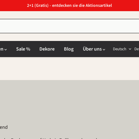
2+1 (Gratis) - entdecken sie die Aktionsartikel
Sprach
L
en
Sale %
Dekore
Blog
Über uns
Deutsch
De
zend