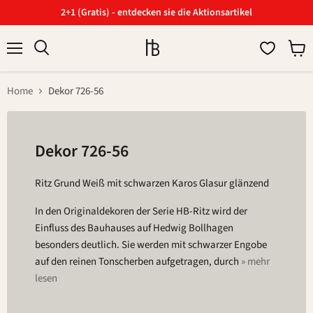
2+1 (Gratis) - entdecken sie die Aktionsartikel
Menü
Ware
Suchen
anzei
Home
Dekor 726-56
Dekor 726-56
Ritz Grund Weiß mit schwarzen Karos Glasur glänzend
In den Originaldekoren der Serie HB-Ritz wird der
Einfluss des Bauhauses auf Hedwig Bollhagen
besonders deutlich. Sie werden mit schwarzer Engobe
auf den reinen Tonscherben aufgetragen, durch
» mehr
lesen