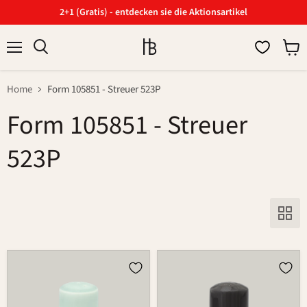
2+1 (Gratis) - entdecken sie die Aktionsartikel
Menü
Ware
Suchen
anzei
Home
Form 105851 - Streuer 523P
Form 105851 - Streuer
523P
Streuer
Streuer
523P
523P