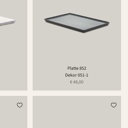
Platte 852
Dekor 051-1
€ 48,00
Platte
852