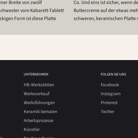
iner Breite von zwölf
zösischen Törtchen aus
 Schwester vom Kabarett-Tablett
imeter hohen und 530 Gramm
igen Form ist diese Platte
schweren, keramischen Platte s
UNTERNEHMEN
FOLGEN SIE UNS
HB-Werkstätten
Facebook
Werksverkauf
Instagram
Werksführungen
Pinterest
Keramik bemalen
Twitter
Arbeitsprozesse
Künstler