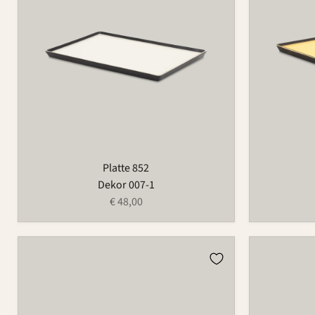
Platte 852
Dekor 007-1
€ 48,00
Platte
Platte
852
852