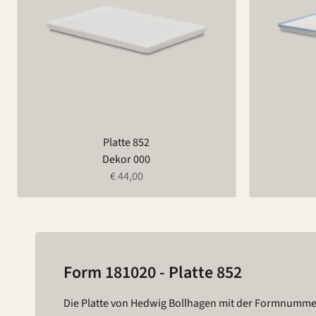
Platte 852
Dekor 000
€ 44,00
Form 181020 - Platte 852
Die Platte von Hedwig Bollhagen mit der Formnumm
von Hedwig Bollhagen jedenfalls wie gemacht für Stru