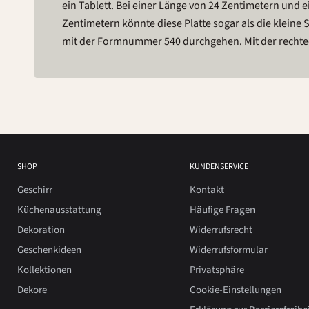
ein Tablett. Bei einer Länge von 24 Zentimetern und e
Co. Und eins ist sicher, wenn der Rehrücken oder die fran
Zentimetern könnte diese Platte sogar als die kleine
Buttercreme auf der etwas mehr als zwei Zent
mit der Formnummer 540 durchgehen. Mit der rechteck
SHOP
KUNDENSERVICE
Geschirr
Kontakt
Küchenausstattung
Häufige Fragen
Dekoration
Widerrufsrecht
Geschenkideen
Widerrufsformular
Kollektionen
Privatsphäre
Dekore
Cookie-Einstellungen