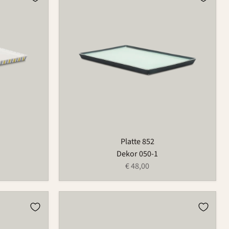
852
Platte 852
Dekor 050-1
€ 48,00
Platte
852