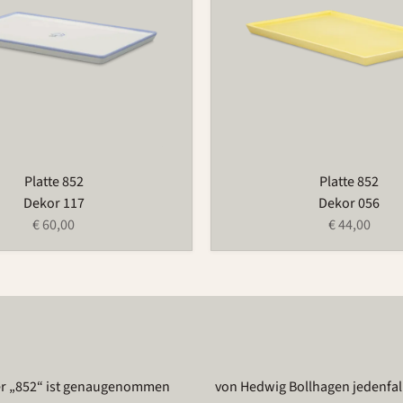
Platte 852
Platte 852
Dekor 117
Dekor 056
€ 60,00
€ 44,00
er „852“ ist genaugenommen
del, Braten, Knabbereien und