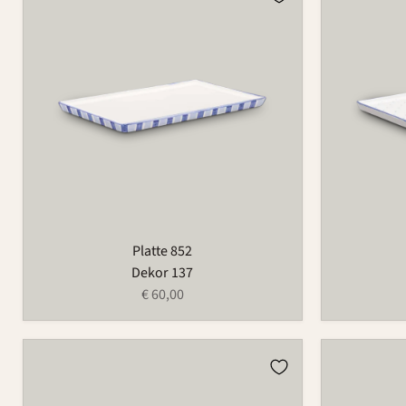
852
852
Platte 852
Dekor 137
€ 60,00
Platte
Platte
852
852