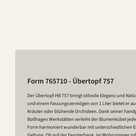
Form 765710 - Übertopf 757
Der Übertopf HB 757 bringt stilvolle Eleganz und Natü
und einem Fassungsvermögen von 1 Liter bietet er aus
Kräuter oder blühende Orchideen. Dank seiner handge
Bollhagen Werkstätten verleiht der Blumenkübel jeder
Form harmoniert wunderbar mit unterschiedlichen Einr
Geltung. Ob auf der Fensterbank, im Wohnzimmer od