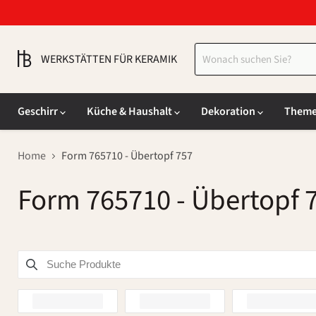
WERKSTÄTTEN FÜR KERAMIK
Geschirr
Küche & Haushalt
Dekoration
Them
Home
Form 765710 - Übertopf 757
Form 765710 - Übertopf 
Suche Produkte
Use this input to search products in this collection.