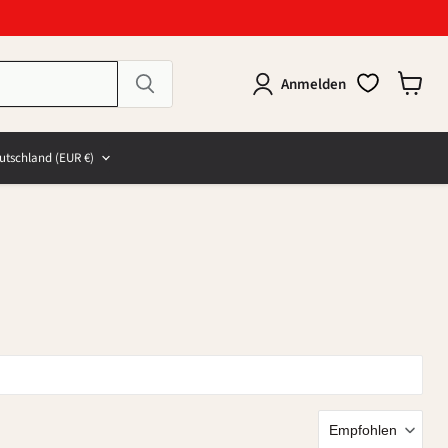
Anmelden
Warenk
anzeig
e
and
utschland
(EUR €)
Empfohlen