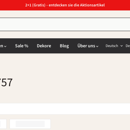
2+1 (Gratis) - entdecken sie die Aktionsartikel
Sprach
L
en
Sale %
Dekore
Blog
Über uns
Deutsch
De
757