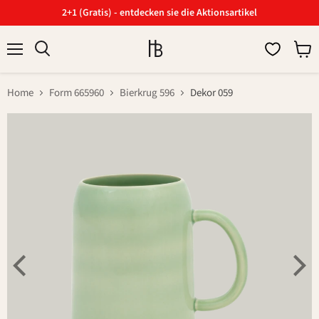
2+1 (Gratis) - entdecken sie die Aktionsartikel
Menü
Ware
Suchen
anzei
Home
Form 665960
Bierkrug 596
Dekor 059