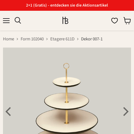
2+1 (Gratis) - entdecken sie die Aktionsartikel
Menü
Ware
Suchen
anzei
Home
Form 102040
Etagere 611D
Dekor 007-1