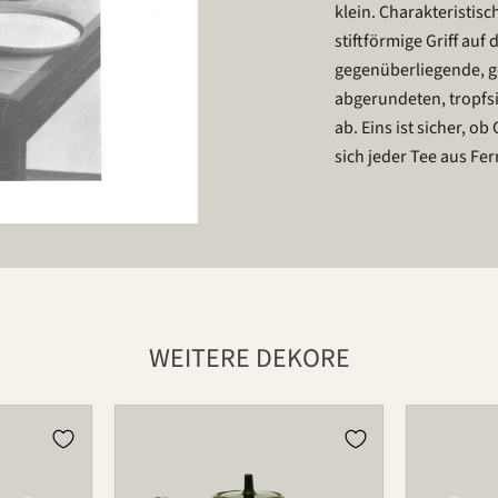
klein. Charakteristis
stiftförmige Griff auf
gegenüberliegende, g
abgerundeten, tropfs
ab. Eins ist sicher, o
sich jeder Tee aus Fe
WEITERE DEKORE
Kanne
Kanne
598
598