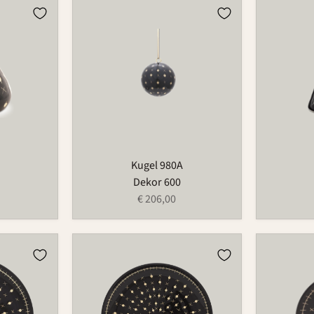
Kugel
Vase
980A
733
Kugel 980A
Dekor 600
€ 206,00
Teller
Schälche
501
174