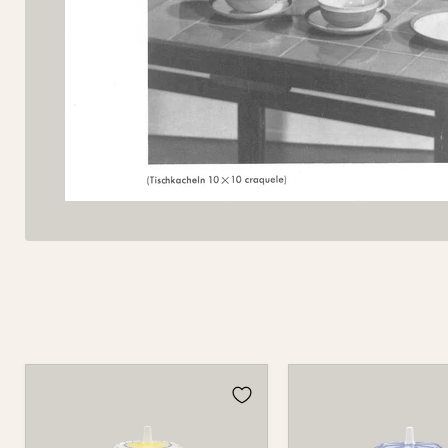
Kanne
Kanne
598
598