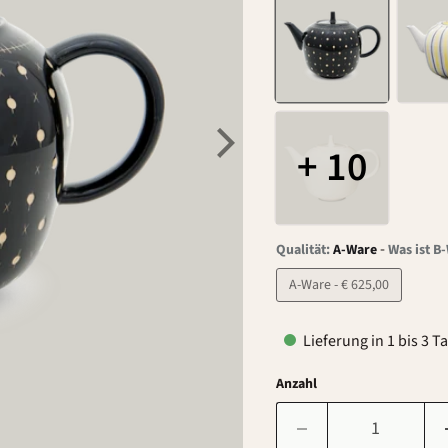
+ 10
-
Qualität:
A-Ware
Was ist B
A-Ware - € 625,00
Lieferung in 1 bis 3 T
Anzahl