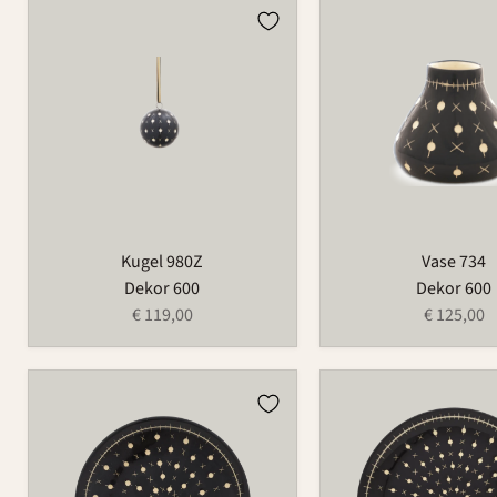
Kugel
Vase
980Z
734
Kugel 980Z
Vase 734
Dekor 600
Dekor 600
€ 119,00
€ 125,00
Teller
Teller
1065
502