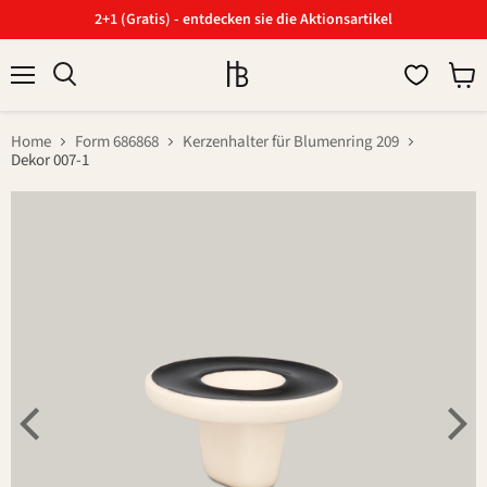
2+1 (Gratis) - entdecken sie die Aktionsartikel
Menü
Ware
Suchen
anzei
Home
Form 686868
Kerzenhalter für Blumenring 209
Dekor 007-1