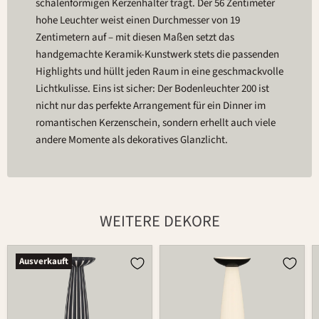
schalenförmigen Kerzenhalter trägt. Der 56 Zentimeter
hohe Leuchter weist einen Durchmesser von 19
Zentimetern auf – mit diesen Maßen setzt das
handgemachte Keramik-Kunstwerk stets die passenden
Highlights und hüllt jeden Raum in eine geschmackvolle
Lichtkulisse. Eins ist sicher: Der Bodenleuchter 200 ist
nicht nur das perfekte Arrangement für ein Dinner im
romantischen Kerzenschein, sondern erhellt auch viele
andere Momente als dekoratives Glanzlicht.
WEITERE DEKORE
Kerzenständer
Kerzenständer
Ausverkauft
200
200