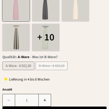
+ 10
Qualität:
A-Ware
-
Was ist B-Ware?
A-Ware - € 822,00
B-Ware - € 658,00
Lieferung in 4 bis 6 Wochen
Anzahl