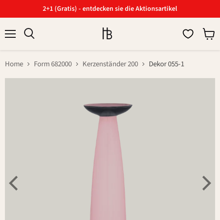
2+1 (Gratis) - entdecken sie die Aktionsartikel
Menü
Ware
Suchen
anzei
Home
Form 682000
Kerzenständer 200
Dekor 055-1