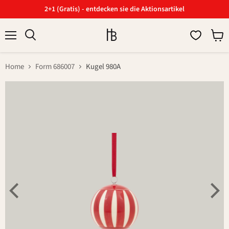
2+1 (Gratis) - entdecken sie die Aktionsartikel
Menü
Ware
Suchen
anzei
Home
Form 686007
Kugel 980A