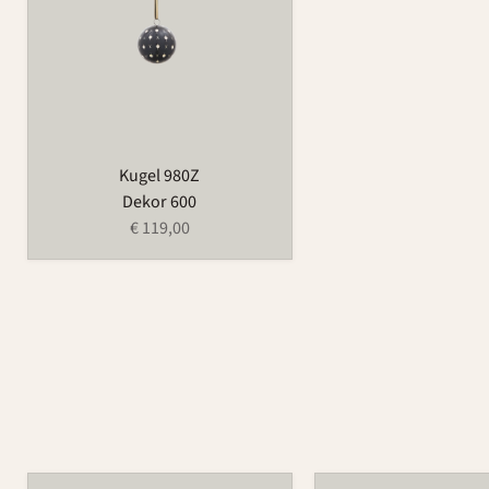
Kugel 980Z
Dekor 600
€ 119,00