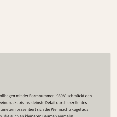
ollhagen mit der Formnummer "980A" schmückt den
druckt bis ins kleinste Detail durch exzellentes
imetern präsentiert sich die Weihnachtskugel aus
o, die auch an kleineren Bäumen einmalig