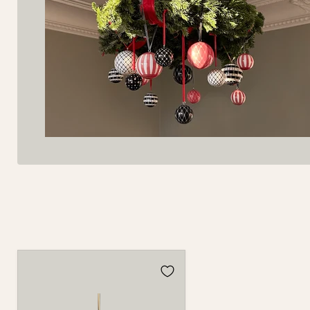
Kugel
980Z