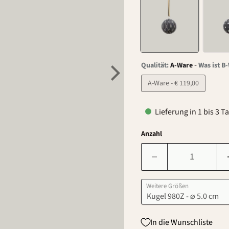
-
Qualität:
A-Ware
Was ist B
A-Ware - € 119,00
Lieferung in 1 bis 3 T
Anzahl
Weitere Größen
In die Wunschliste