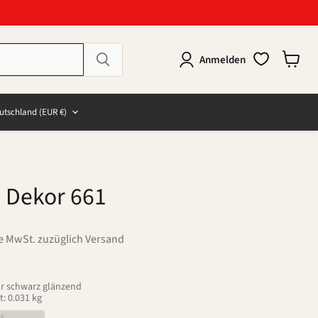
Anmelden
Warenk
anzeig
e
and
utschland
(EUR €)
 Dekor 661
ve MwSt. zuzüglich Versand
sur schwarz glänzend
: 0.031 kg