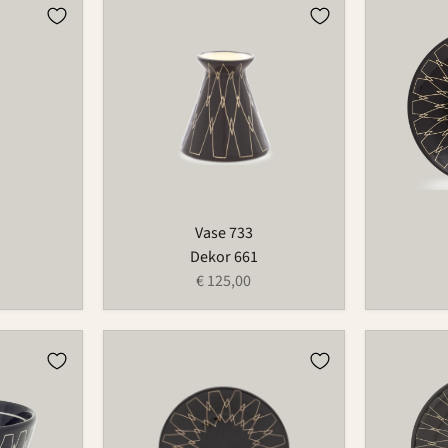
Vase
Teller
733
1065
Vase 733
Dekor 661
€ 125,00
Schälchen
Teller
174
501