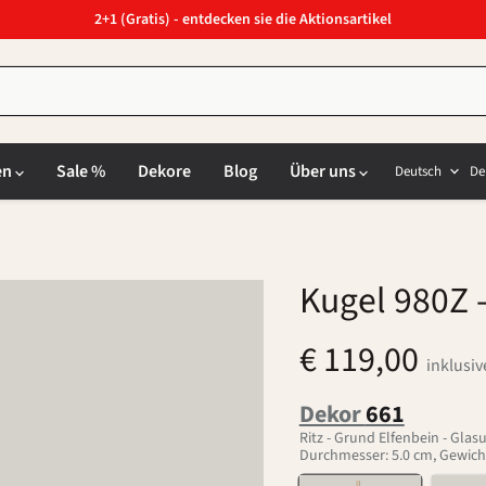
2+1 (Gratis) - entdecken sie die Aktionsartikel
Sprach
L
en
Sale %
Dekore
Blog
Über uns
Deutsch
De
Kugel 980Z
-
€ 119,00
inklusi
Dekor
661
Ritz - Grund Elfenbein - Gla
Durchmesser: 5.0 cm, Gewicht