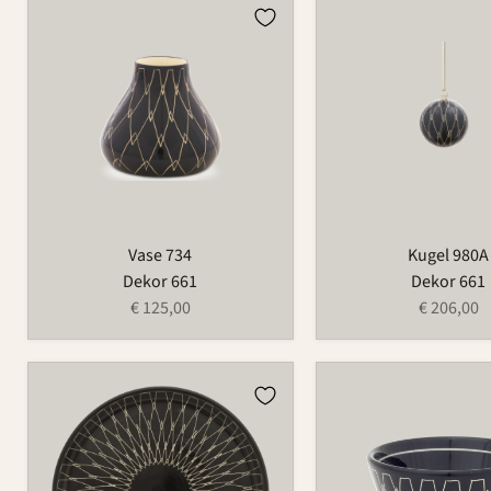
Vase
Kugel
734
980A
Vase 734
Kugel 980A
Dekor 661
Dekor 661
€ 125,00
€ 206,00
Platte
Schale
560
1065