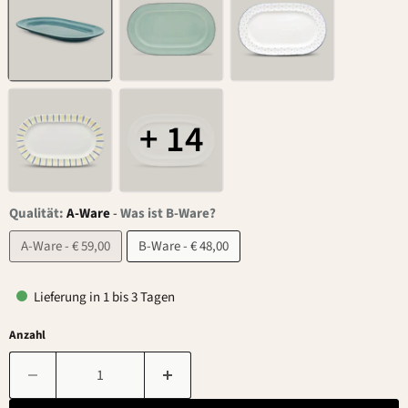
+ 14
Qualität:
A-Ware
-
Was ist B-Ware?
A-Ware - € 59,00
B-Ware - € 48,00
Lieferung in 1 bis 3 Tagen
Anzahl