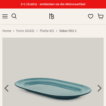
2+1 (Gratis) - entdecken sie die Aktionsartikel
Menü
Ware
Suchen
anzei
Home
Form 101431
Platte 431
Dekor 053-1