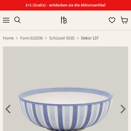
2+1 (Gratis) - entdecken sie die Aktionsartikel
Menü
Ware
Suchen
anzei
Home
Form 632030
Schüssel 503D
Dekor 137