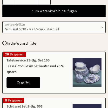
Zum Warenkorb hinzufügen
Weitere Größen
In die Wunschliste
20 %
sparen
Tafelservice 29-tlg. Set 100
Dieses Produkt im Set kaufen und
20 %
sparen.
Zeige Set
8 %
sparen
Schüssel Set 2-tlg. 503