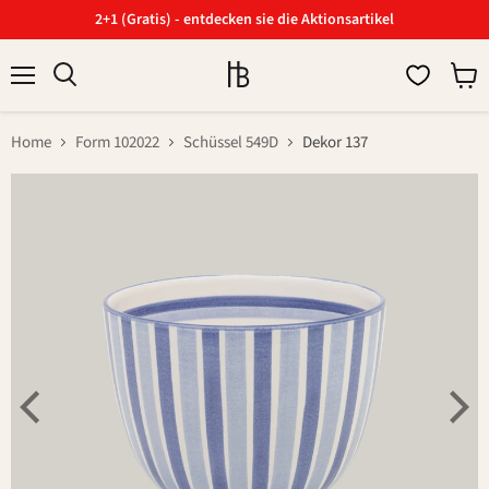
2+1 (Gratis) - entdecken sie die Aktionsartikel
Menü
Ware
Suchen
anzei
Home
Form 102022
Schüssel 549D
Dekor 137