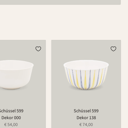
Schüssel
599
Schüssel 599
Schüssel 599
Dekor 000
Dekor 138
€ 54,00
€ 74,00