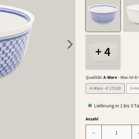
+ 4
-
Qualität:
A-Ware
Was ist B
A-Ware - € 172,00
Lieferung in 1 bis 3 T
Anzahl