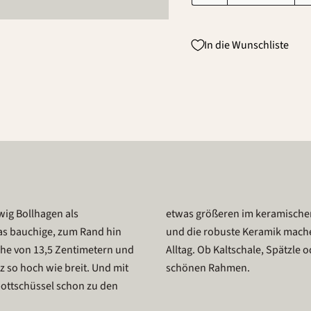
In die Wunschliste
ig Bollhagen als
lose Formensprache
was bauchige, zum Rand hin
zum praktischen Helfer im
öhe von 13,5 Zentimetern und
l 599 gibt Ihren Speisen einen
nz so hoch wie breit. Und mit
schönen Rahmen.
ottschüssel schon zu den