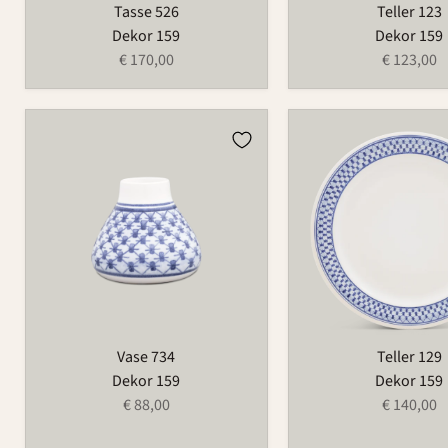
Tasse 526
Teller 123
Dekor 159
Dekor 159
€ 170,00
€ 123,00
Vase
Teller
734
129
Vase 734
Teller 129
Dekor 159
Dekor 159
€ 88,00
€ 140,00