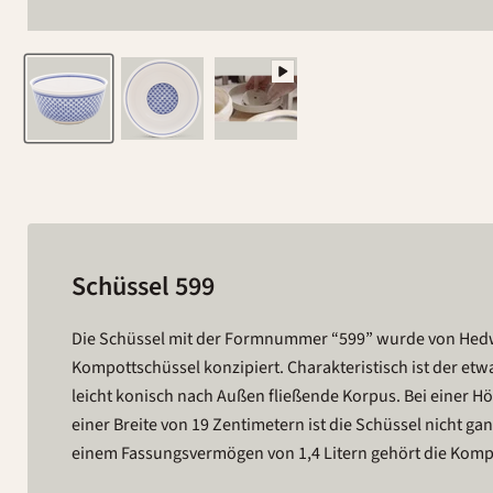
Schüssel 599
Die Schüssel mit der Formnummer “599” wurde von Hedw
etwas größeren im keramischen Sortiment. Die klare, schnörkel
Kompottschüssel konzipiert. Charakteristisch ist der et
und die robuste Keramik machen diese Kompottschüssel 
leicht konisch nach Außen fließende Korpus. Bei einer H
Alltag. Ob Kaltschale, Spätzle oder Fruchtmus, die Schüsse
einer Breite von 19 Zentimetern ist die Schüssel nicht ga
einem Fassungsvermögen von 1,4 Litern gehört die Komp