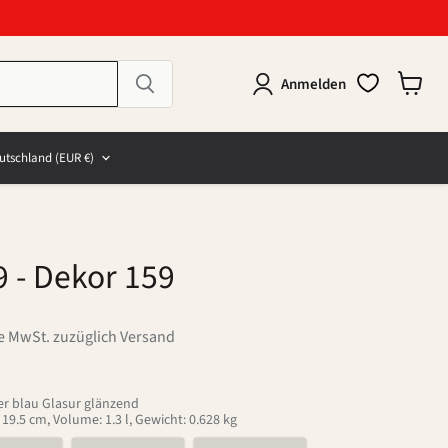
Anmelden
Warenk
anzeig
e
and
utschland
(EUR €)
9
- Dekor 159
ve MwSt. zuzüglich Versand
r blau Glasur glänzend
9.5 cm, Volume: 1.3 l, Gewicht: 0.628 kg