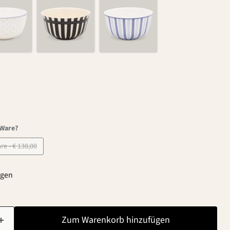
-Ware?
B-Ware - € 138,00
agen
Zum Warenkorb hinzufügen