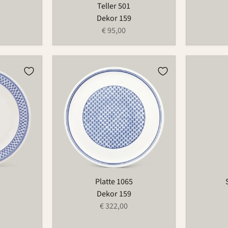
Teller 501
Dekor 159
€ 95,00
Platte
Streuer
1065
523P
Platte 1065
Dekor 159
€ 322,00