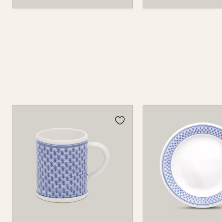
Tasse
Teller
526
123