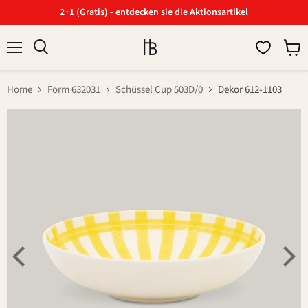
2+1 (Gratis) - entdecken sie die Aktionsartikel
Menü
Ware
Suchen
anzei
Home
Form 632031
Schüssel Cup 503D/0
Dekor 612-1103