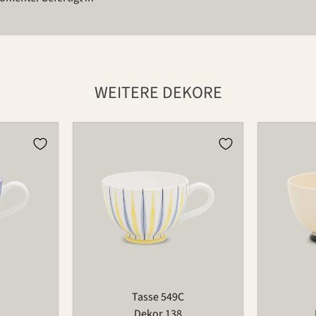
WEITERE DEKORE
Tasse
Tasse
549C
549C
Tasse 549C
Dekor 138