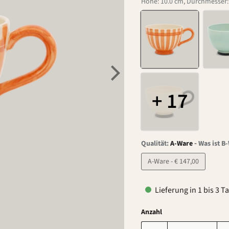
Höhe: 10.0 cm, Durchmesser: 1
+ 17
-
Qualität:
A-Ware
Was ist B
A-Ware - € 147,00
Lieferung in 1 bis 3 T
Anzahl