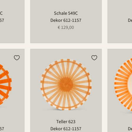
3C
Schale 549C
57
Dekor 612-1157
D
€ 129,00
Teller
Teller
623
607B
Teller 623
57
Dekor 612-1157
D