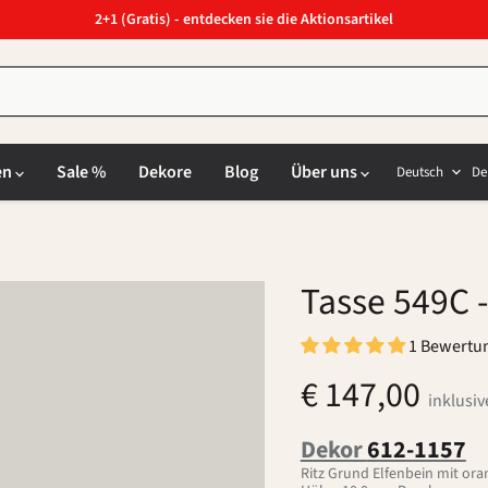
2+1 (Gratis) - entdecken sie die Aktionsartikel
Sprach
L
en
Sale %
Dekore
Blog
Über uns
Deutsch
De
Tasse 549C
-
1 Bewertu
€ 147,00
inklusi
Dekor
612-1157
Ritz Grund Elfenbein mit ora