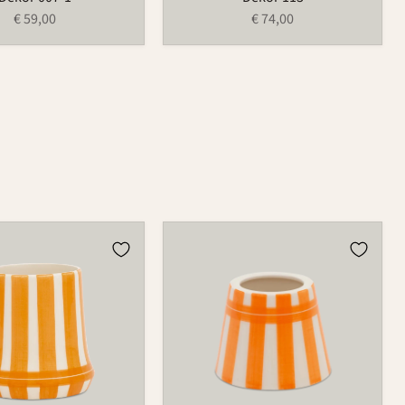
€ 59,00
€ 74,00
Lampenschirm
Poldina
Micro
589A