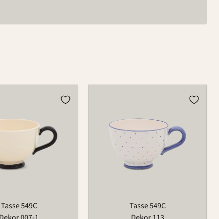
Tasse
549C
Tasse 549C
Tasse 549C
Dekor 007-1
Dekor 113