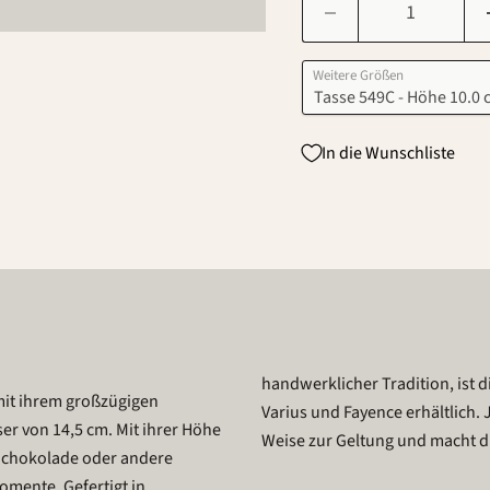
Weitere Größen
In die Wunschliste
handwerklicher Tradition, ist d
mit ihrem großzügigen
Varius und Fayence erhältlich. 
r von 14,5 cm. Mit ihrer Höhe
Weise zur Geltung und macht die
e Schokolade oder andere
omente. Gefertigt in