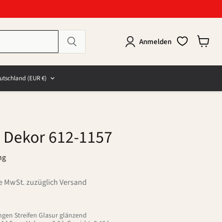
Anmelden
Warenk
anzeig
e
and
utschland
(EUR €)
 Dekor 612-1157
ng
ve MwSt. zuzüglich Versand
ngen Streifen Glasur glänzend