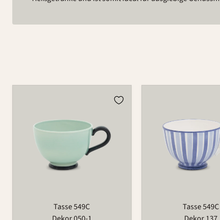
Tasse
Tasse
549C
549C
Tasse 549C
Tasse 549C
Dekor 050-1
Dekor 137