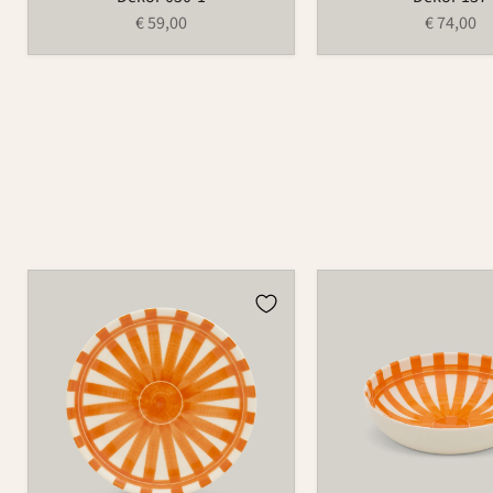
€ 59,00
€ 74,00
Teller
Schüssel
502
503C