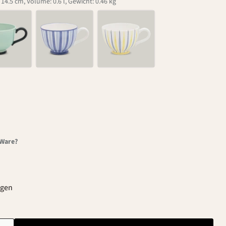
4.5 cm, Volume: 0.6 l, Gewicht: 0.46 kg
-Ware?
agen