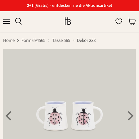
2+1 (Gratis) - entdecken sie die Aktionsartikel
Menü
Ware
Suchen
anzei
Home
Form 694565
Tasse 565
Dekor 238