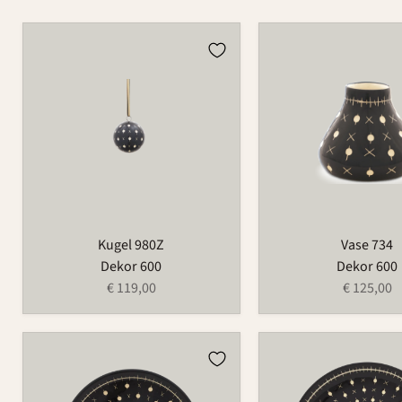
Kugel
Vase
980Z
734
Kugel 980Z
Vase 734
Dekor 600
Dekor 600
€ 119,00
€ 125,00
Teller
Teller
1065
502