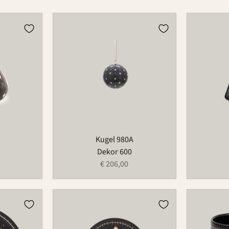
Kugel
Vase
980A
733
Kugel 980A
Dekor 600
€ 206,00
Schälchen
Tasse
174
526