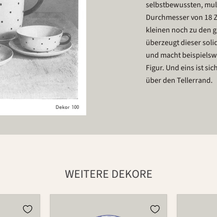
selbstbewussten, mul
Durchmesser von 18 Z
kleinen noch zu den 
überzeugt dieser soli
und macht beispielswei
Figur. Und eins ist sic
über den Tellerrand.
WEITERE DEKORE
Teller
Teller
501
501