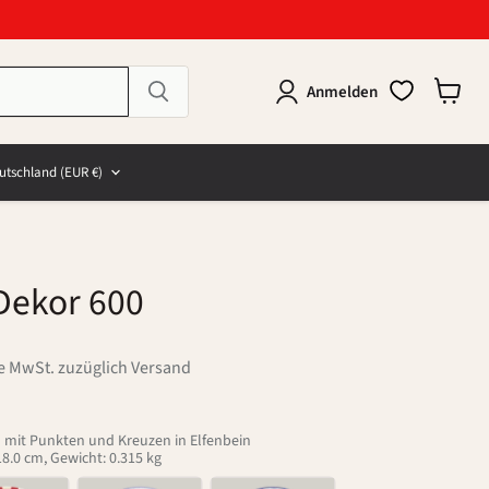
Anmelden
Warenk
anzeig
e
and
utschland
(EUR €)
Dekor 600
ve MwSt. zuzüglich Versand
d mit Punkten und Kreuzen in Elfenbein
8.0 cm, Gewicht: 0.315 kg