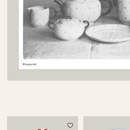
Teller
Teller
501
501