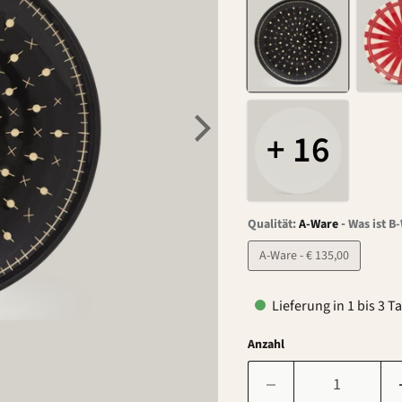
+ 16
-
Qualität:
A-Ware
Was ist B
A-Ware - € 135,00
Lieferung in 1 bis 3 T
Anzahl