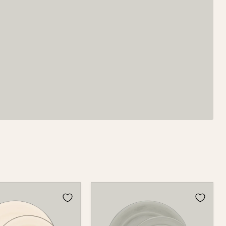
Teller
Set
2-
tlg.