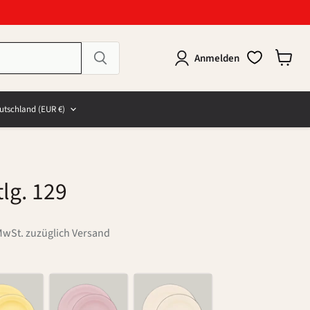
Anmelden
Warenk
anzeig
e
and
utschland
(EUR €)
tlg. 129
MwSt. zuzüglich Versand