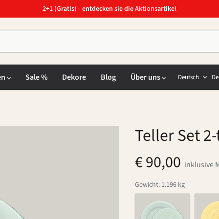
2+1 (Gratis) - entdecken sie die Aktionsartikel
Sprach
L
en
Sale %
Dekore
Blog
Über uns
Deutsch
De
Teller Set 2-
€ 90,00
inklusive 
Gewicht: 1.196 kg