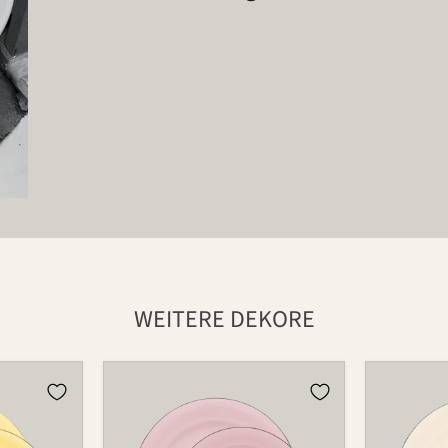
WEITERE DEKORE
Teller
Teller
Set
Set
2-
2-
tlg.
tlg.