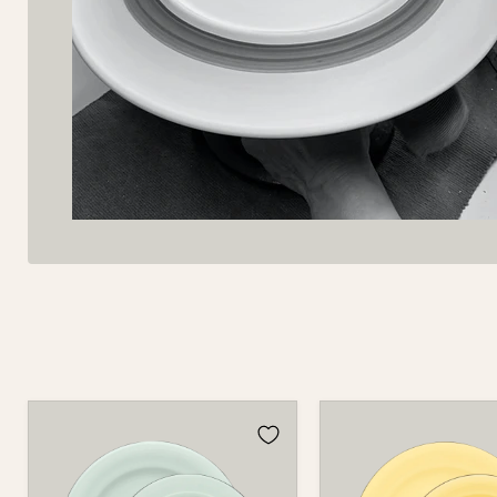
Teller
Teller
Set
Set
2-
2-
tlg.
tlg.