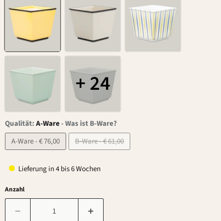
+ 24
Qualität:
A-Ware
-
Was ist B-Ware?
A-Ware - € 76,00
B-Ware - € 61,00
Lieferung in 4 bis 6 Wochen
Anzahl