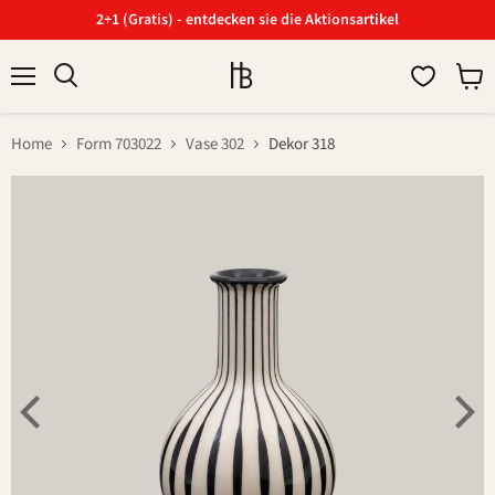
2+1 (Gratis) - entdecken sie die Aktionsartikel
Menü
Ware
Suchen
anzei
Home
Form 703022
Vase 302
Dekor 318