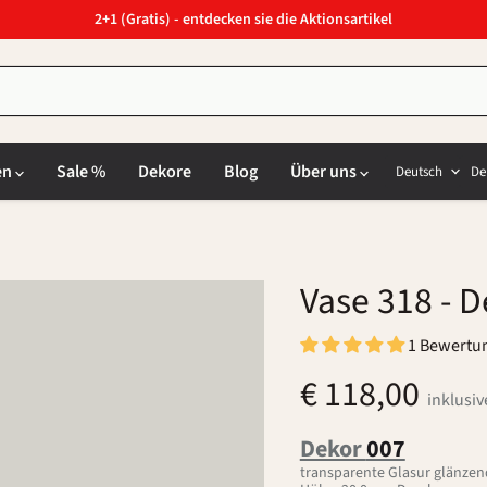
2+1 (Gratis) - entdecken sie die Aktionsartikel
Sprach
L
en
Sale %
Dekore
Blog
Über uns
Deutsch
De
Vase 318
- D
1 Bewertu
€ 118,00
inklusi
Dekor
007
transparente Glasur glänzend