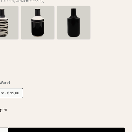
10.0 cm, Gewicht: 0.65 kg
-Ware?
B-Ware - € 95,00
agen