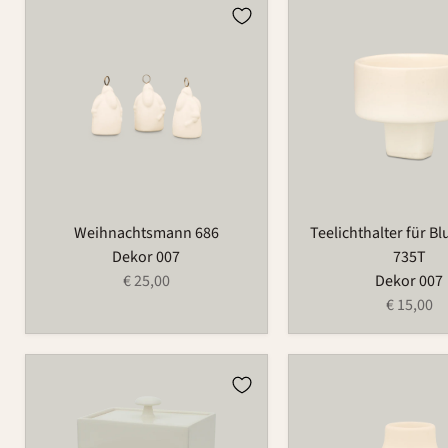
Weihnachtsmann
Teelichthalter
686
für
Blumenring
735T
Weihnachtsmann 686
Teelichthalter für B
Dekor 007
735T
€ 25,00
Dekor 007
€ 15,00
Dose
Vase
870
734