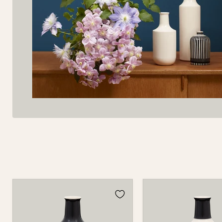
Vase
Vase
318
318