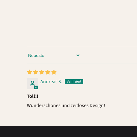
Sort by
Andreas S.
Toll!!
Wunderschönes und zeitloses Design!