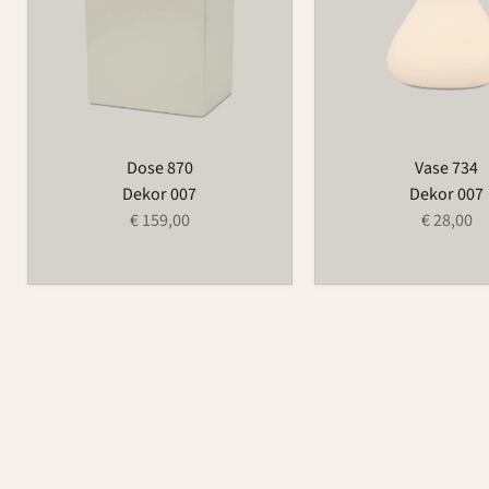
Dose 870
Vase 734
Dekor 007
Dekor 007
€ 159,00
€ 28,00