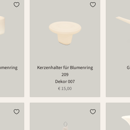
Kerzenhalter
Gießkann
für
766
Blumenring
209
lumenring
Kerzenhalter für Blumenring
G
209
Dekor 007
€ 15,00
Weihnachtsmann
Tulpenva
Edition
366B
680