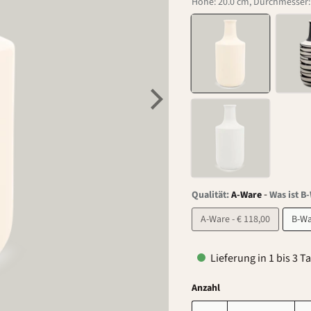
Höhe: 20.0 cm, Durchmesser: 
-
Qualität:
A-Ware
Was ist B
A-Ware - € 118,00
Lieferung in 1 bis 3 T
Anzahl