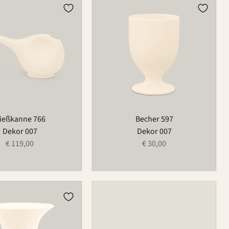
e
Becher
597
ießkanne 766
Becher 597
Dekor 007
Dekor 007
€ 119,00
€ 30,00
se