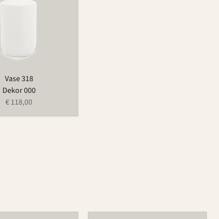
Vase 318
Dekor 000
€ 118,00