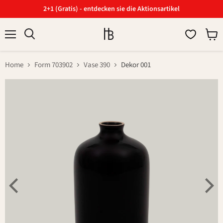
2+1 (Gratis) - entdecken sie die Aktionsartikel
Menü
Ware
Suchen
anzei
Home
Form 703902
Vase 390
Dekor 001