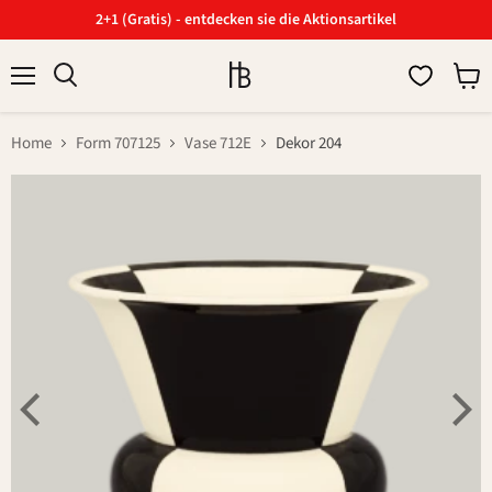
2+1 (Gratis) - entdecken sie die Aktionsartikel
Menü
Ware
Suchen
anzei
Home
Form 707125
Vase 712E
Dekor 204