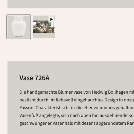
Vase 726A
Die handgemachte Blumenvase von Hedwig Bollhagen m
10 Zentimetern nimmt die 14 Zentimeter hohe Vase 726A gera
besticht durch ihr liebevoll eingehauchtes Design in nostal
Dekoration auf Tischen, Sideboards oder Fensterbänken p
Fasson. Charakteristisch für die eher voluminös gehalten
harmonischen Konturen setzt sie selbst schlichte Blu
Vasenfuß angelegte, sich nach oben hin ausdehnende Ko
Glanzlicht und lässt sich außerdem hervorragend kombinieren – 
geschwungener Vasenhals mit dezent abgerundetem Ran