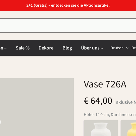
2+1 (Gratis) - entdecken sie die Aktionsartikel
Sprach
L
en
Sale %
Dekore
Blog
Über uns
Deutsch
De
Vase 726A
€ 64,00
inklusive 
Höhe: 14.0 cm, Durchmesser: 