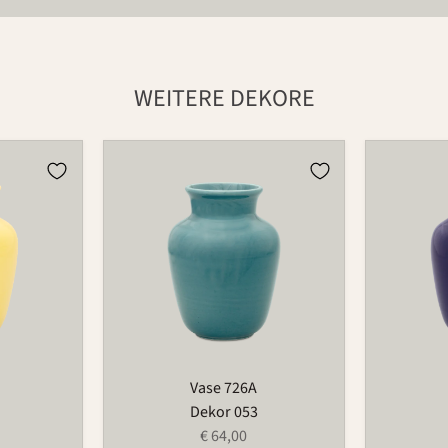
WEITERE DEKORE
Vase
Vase
726A
726A
Vase 726A
Dekor 053
€ 64,00