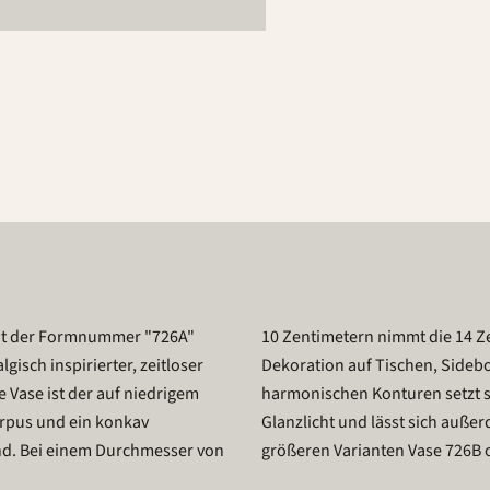
it der Formnummer "726A"
de so viel Platz ein, um die
gisch inspirierter, zeitloser
erfekt zu machen. Dank ihrer
e Vase ist der auf niedrigem
men in ein geschmackvolles
rpus und ein konkav
nicht nur mit den etwas
d. Bei einem Durchmesser von
größeren Varianten Vase 726B 