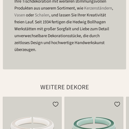
Ihre Tischdekoration mit weiteren stimmungsvollen
Produkten aus unserem Sortiment, wie
Kerzenständern
,
Vasen
oder
Schalen
, und lassen Sie Ihrer Kreativität
freien Lauf. Seit 1934 fertigen die Hedwig Bollhagen
Werkstätten mit großer Sorgfalt und Liebe zum Detail
unverwechselbare Dekorationsstücke, die durch
zeitloses Design und hochwertige Handwerkskunst
überzeugen.
WEITERE DEKORE
Blumenring
Blumenring
geteilt
geteilt
738B
738B