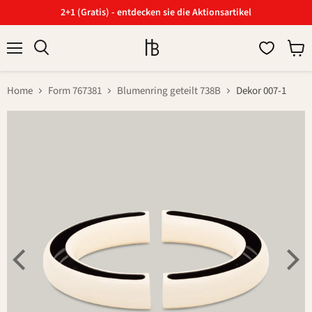
2+1 (Gratis) - entdecken sie die Aktionsartikel
Menü
Ware
Suchen
anzei
Home
Form 767381
Blumenring geteilt 738B
Dekor 007-1