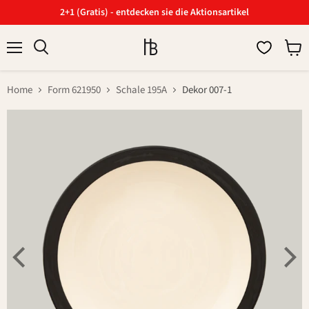
2+1 (Gratis) - entdecken sie die Aktionsartikel
Menü
Ware
Suchen
anzei
Home
Form 621950
Schale 195A
Dekor 007-1