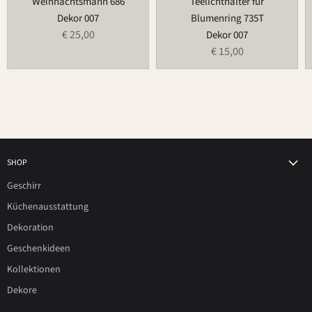
Weihnachtsmann 686
Teelichthalter für
Dekor 007
Blumenring 735T
€ 25,00
Dekor 007
€ 15,00
SHOP
Geschirr
Küchenausstattung
Dekoration
Geschenkideen
Kollektionen
Dekore