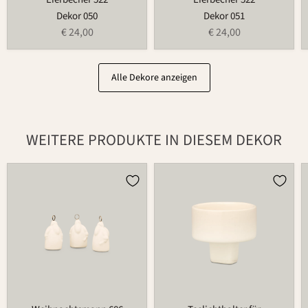
Dekor 050
Dekor 051
€ 24,00
€ 24,00
Alle Dekore anzeigen
WEITERE PRODUKTE IN DIESEM DEKOR
Weihnachtsmann
Teelichthalter
686
für
Blumenring
735T