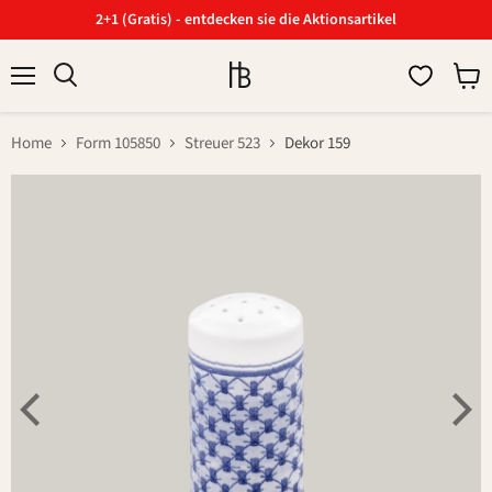
2+1 (Gratis) - entdecken sie die Aktionsartikel
Menü
Ware
Suchen
anzei
Home
Form 105850
Streuer 523
Dekor 159