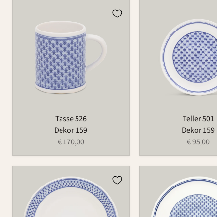
Tasse
Teller
526
501
Tasse 526
Teller 501
Dekor 159
Dekor 159
€ 170,00
€ 95,00
Teller
Platte
129
1065