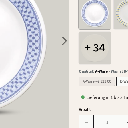
+ 34
-
Qualität:
A-Ware
Was ist B
A-Ware - € 123,00
Lieferung in 1 bis 3 T
Anzahl