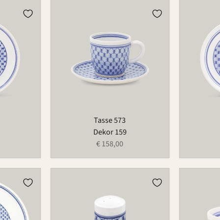
Tasse
Teller
573
1065
Tasse 573
Dekor 159
€ 158,00
Streuer
Schale
523P
1065A