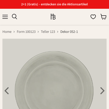
2+1 (Gratis) - entdecken sie die Aktionsartikel
Menü
Ware
Suchen
anzei
Home
Form 100123
Teller 123
Dekor 052-1