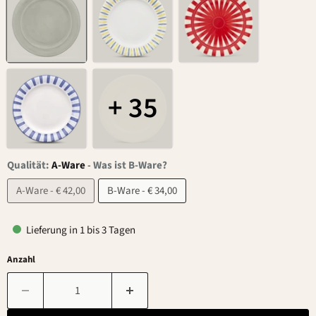
+ 35
Qualität:
A-Ware
-
Was ist B-Ware?
A-Ware - € 42,00
B-Ware - € 34,00
Lieferung in 1 bis 3 Tagen
Anzahl