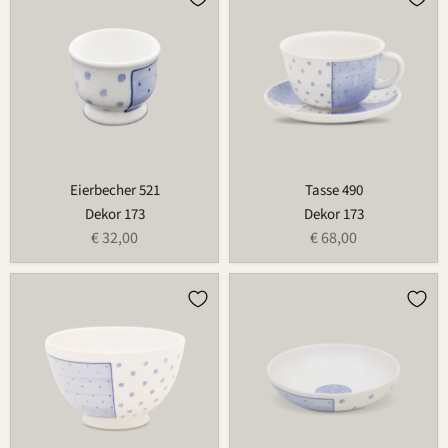
521
490
Eierbecher 521
Tasse 490
Dekor 173
Dekor 173
€ 32,00
€ 68,00
Schale
Schale
549B
503A