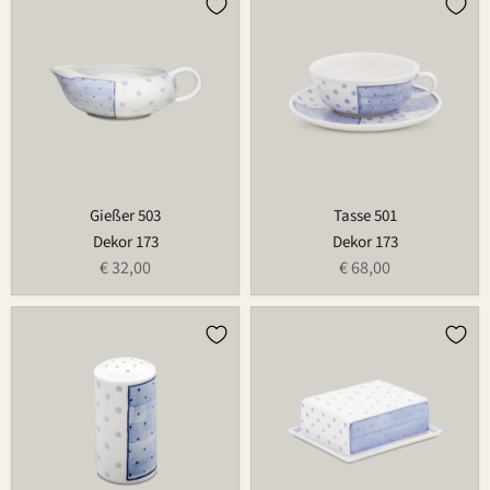
503
501
Gießer 503
Tasse 501
Dekor 173
Dekor 173
€ 32,00
€ 68,00
Streuer
Butterdose
523
497B