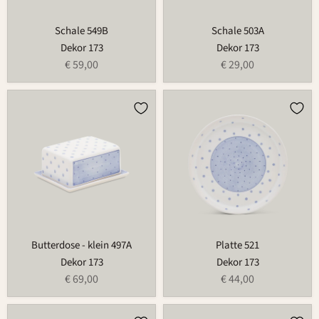
Schale 549B
Schale 503A
Dekor 173
Dekor 173
€ 59,00
€ 29,00
Butterdose
Platte
-
521
klein
497A
Butterdose - klein 497A
Platte 521
Dekor 173
Dekor 173
€ 69,00
€ 44,00
Gießer
Tasse