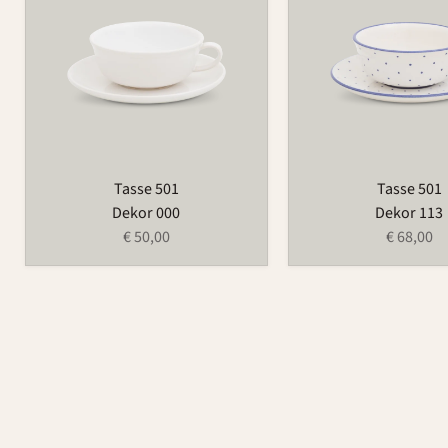
Tasse 501
Tasse 501
Dekor 000
Dekor 113
€ 50,00
€ 68,00