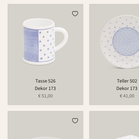
Tasse
Teller
526
502
Tasse 526
Teller 502
Dekor 173
Dekor 173
€ 51,00
€ 41,00
Schale
Butterdose
503A
-
klein
497A