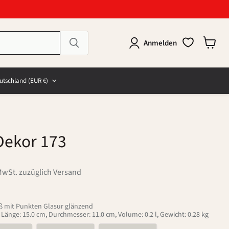
Anmelden
Warenk
anzeig
e
and
utschland
(EUR €)
Dekor 173
MwSt. zuzüglich Versand
iß mit Punkten Glasur glänzend
, Länge: 15.0 cm, Durchmesser: 11.0 cm, Volume: 0.2 l, Gewicht: 0.28 kg