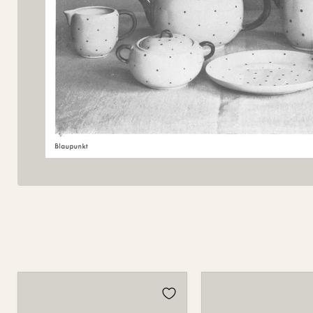
Tasse
Tasse
501
501