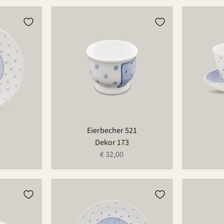
Eierbecher
Tasse
521
490
Eierbecher 521
Dekor 173
€ 32,00
Platte
Gießer
521
503