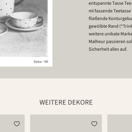
entspannte Tasse Tee 
ml fassende Teetasse 
fließende Konturgebu
gewölbte Rand (“Trink
weitere unikate Mark
Malheur passieren sol
Sicherheit alles auf.
WEITERE DEKORE
Tasse
Tasse
501
501