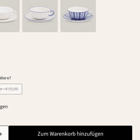
-Ware?
B-Ware - € 55,00
agen
Zum Warenkorb hinzufügen