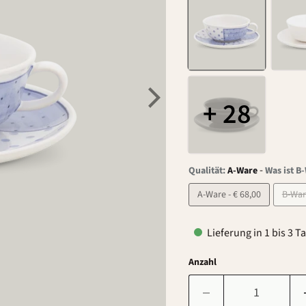
+ 28
-
Qualität:
A-Ware
Was ist B
A-Ware - € 68,00
Lieferung in 1 bis 3 T
Anzahl