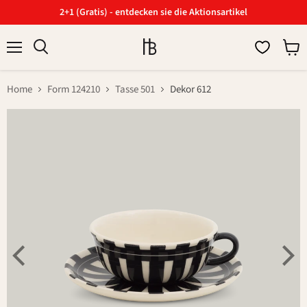
2+1 (Gratis) - entdecken sie die Aktionsartikel
Menü
Ware
Suchen
anzei
Home
Form 124210
Tasse 501
Dekor 612