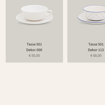
Tasse 501
Tasse 501
Dekor 000
Dekor 113
€ 50,00
€ 68,00