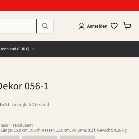
Anmelden
Warenk
anzeig
e
and
utschland
(EUR €)
Dekor 056-1
MwSt. zuzüglich Versand
Glasur Transluzent
, Länge: 15.0 cm, Durchmesser: 11.0 cm, Volume: 0.2 l, Gewicht: 0.28 kg