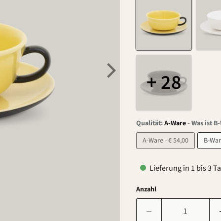
+ 28
-
Qualität:
A-Ware
Was ist B
A-Ware - € 54,00
Lieferung in 1 bis 3 T
Anzahl