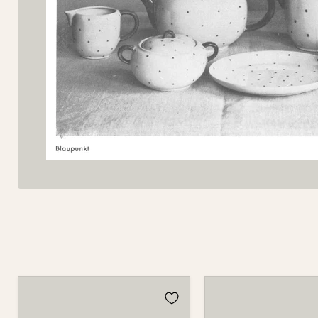
Tasse
Tasse
501
501