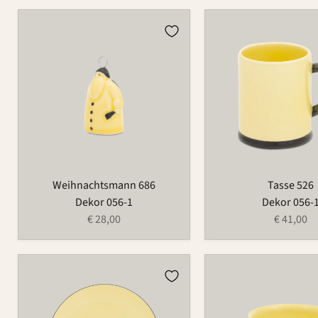
Weihnachtsmann
Tasse
686
526
Weihnachtsmann 686
Tasse 526
Dekor 056-1
Dekor 056-
€ 28,00
€ 41,00
Teller
Tasse
1065
490