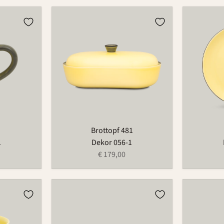
Brottopf
Teller
481
502
Brottopf 481
1
Dekor 056-1
€ 179,00
Platte
Blumenri
852
735B