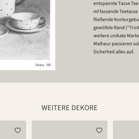
entspannte Tasse Tee 
ml fassende Teetasse 
fließende Konturgebu
gewölbte Rand (“Trink
weitere unikate Mark
Malheur passieren sol
Sicherheit alles auf.
WEITERE DEKORE
Tasse
Tasse
501
501