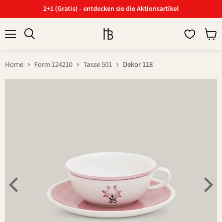
2+1 (Gratis) - entdecken sie die Aktionsartikel
Menü
Ware
Suchen
anzei
Home
Form 124210
Tasse 501
Dekor 118