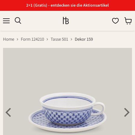
2+1 (Gratis) - entdecken sie die Aktionsartikel
Menü
Ware
Suchen
anzei
Home
Form 124210
Tasse 501
Dekor 159