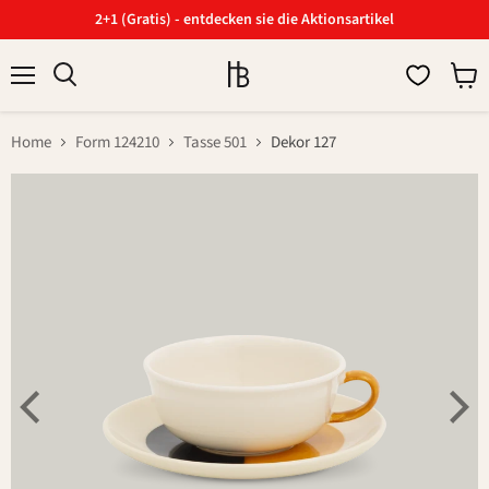
2+1 (Gratis) - entdecken sie die Aktionsartikel
Menü
Ware
Suchen
anzei
Home
Form 124210
Tasse 501
Dekor 127