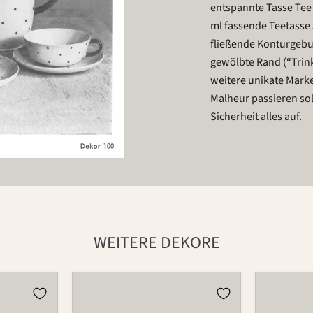
entspannte Tasse Tee 
ml fassende Teetasse 
fließende Konturgebu
gewölbte Rand (“Trink
weitere unikate Mark
Malheur passieren sol
Sicherheit alles auf.
WEITERE DEKORE
Tasse
Tasse
501
501