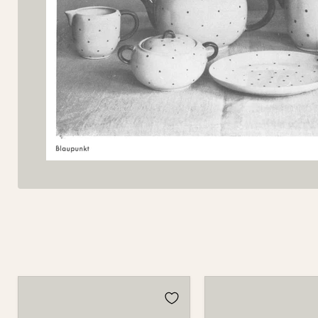
Tasse
Tasse
501
501