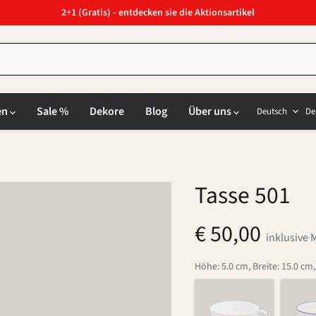
2+1 (Gratis) - entdecken sie die Aktionsartikel
Sprach
L
en
Sale %
Dekore
Blog
Über uns
Deutsch
De
Tasse 501
€ 50,00
inklusive 
Höhe: 5.0 cm, Breite: 15.0 cm