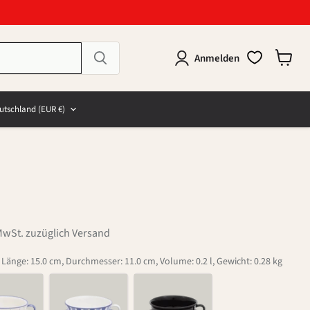
Anmelden
Warenk
anzeig
e
and
utschland
(EUR €)
MwSt. zuzüglich Versand
, Länge: 15.0 cm, Durchmesser: 11.0 cm, Volume: 0.2 l, Gewicht: 0.28 kg