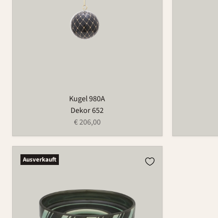
Kugel 980A
Dekor 652
€ 206,00
Kerzenständer
Ausverkauft
206