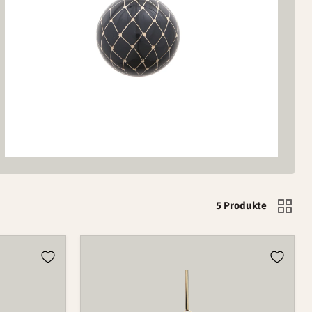
5 Produkte
Kugel
980B