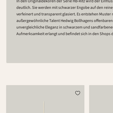
In den Originaldekoren der Serie HB-Ritz wird der Einfl
deutlich. Sie werden mit schwarzer Engobe auf den rein
verfeinert und transparent glasiert. Es entstehen Must
außergewöhnliche Talent Hedwig Bollhagens offenbaren,
unvergleichliche Eleganz in schwarzem und sandfarbenem 
Aufmerksamkeit erlangt und befindet sich in den Shop
Kugel
Flakon
980A
533