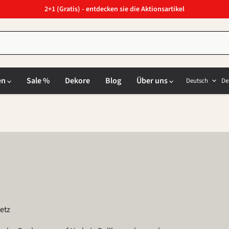
2+1 (Gratis) - entdecken sie die Aktionsartikel
Sprach
L
en
Sale %
Dekore
Blog
Über uns
Deutsch
De
etz