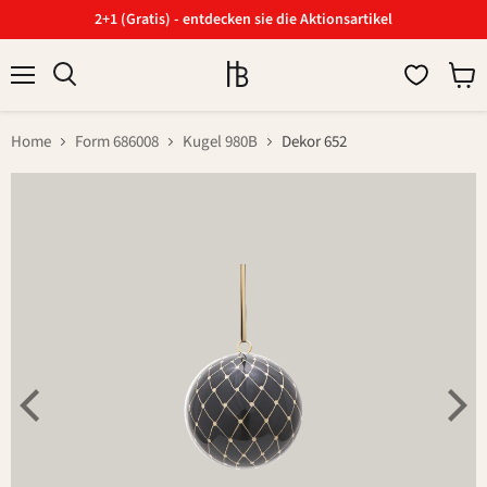
2+1 (Gratis) - entdecken sie die Aktionsartikel
Menü
Ware
Suchen
anzei
Home
Form 686008
Kugel 980B
Dekor 652