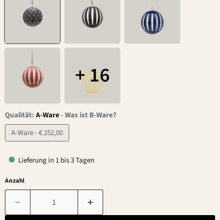
+ 16
Qualität:
A-Ware
-
Was ist B-Ware?
A-Ware - € 252,00
Lieferung in 1 bis 3 Tagen
Anzahl