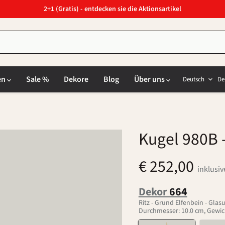
2+1 (Gratis) - entdecken sie die Aktionsartikel
Sprach
L
en
Sale %
Dekore
Blog
Über uns
Deutsch
De
Kugel 980B
€ 252,00
inklusi
Dekor
664
Ritz - Grund Elfenbein - Gla
Durchmesser: 10.0 cm, Gewich