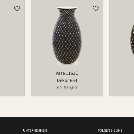
Vase
Vase
1161C
1161A
Vase 1161C
Dekor 664
€ 2.870,00
UNTERNEHMEN
FOLGEN SIE UNS