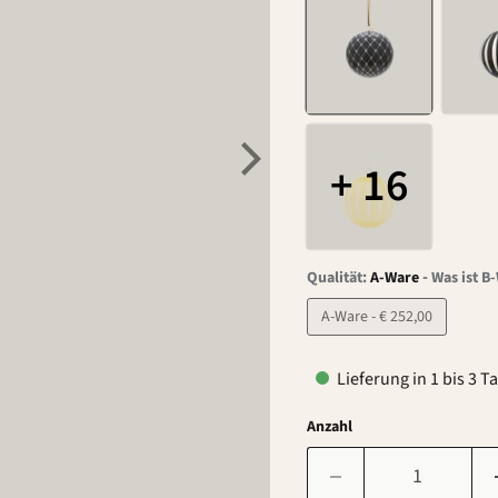
+ 16
-
Qualität:
A-Ware
Was ist B
A-Ware - € 252,00
Lieferung in 1 bis 3 T
Anzahl