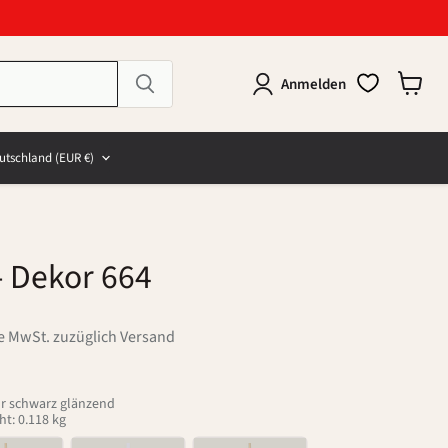
Anmelden
Warenk
anzeig
e
and
utschland
(EUR €)
- Dekor 664
ve MwSt. zuzüglich Versand
sur schwarz glänzend
t: 0.118 kg