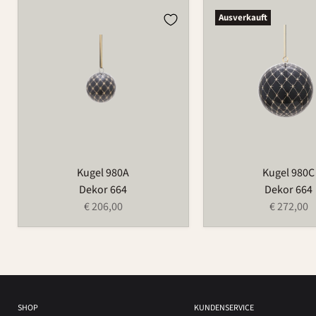
Kugel
Kugel
Ausverkauft
980A
980C
Kugel 980A
Kugel 980C
Dekor 664
Dekor 664
€ 206,00
€ 272,00
SHOP
KUNDENSERVICE