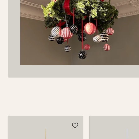
Kugel
Kugel
980B
980B